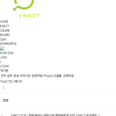
HOME
ENACT
SSI교육
BOARD
Q&A
WORKSPACE
KOR
I
ENG
JOIN
I
LOGIN
게시판
연구 실적
정보 아카이빙
관련자료
Project 산출물
교육자료
Total 7건
1 페이지
번호
7
ENACT 도서 - 함께 해보는 과학기술 쟁점해결과 실천 : ENACT 프로젝트