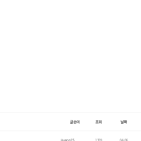
글쓴이
조회
날짜
jiyeon15
1389
04-06