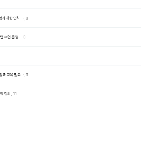
임에 대한 인식 …
대면 수업 운영…
임감과 교육 필요…
육적 함의